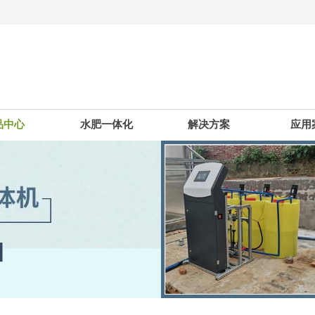
品中心
水肥一体化
解决方案
应用