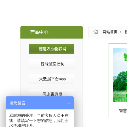
产品中心
产品中心
网站首页
∷
智慧农业物联网
智能温室控制
大数据平台/app
病虫害测报
请您留言
畜牧养殖
智慧
感谢您的关注，当前客服人员不在
线，请填写一下您的信息，我们会
智慧渔业
尽快和您联系。